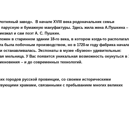
олотняный завод».
В начале XVIII века родоначальник семьи
 парусную и бумажную мануфактуры. Здесь жила жена А.Пушкина –
езжал и сам поэт А. С. Пушкин.
ожен в старинном здании 18-го века, в котором когда-то располага
а была побочным производством, но в 1720-м году фабрика начал
ни останавливалась. Экспонаты в музее «Бузеон» удивительные:
я мельница. У Вас появится уникальная возможность окунуться в 
никновения – и до современных технологий.
ших городов русской провинции, со своими историческими
ствующими храмами, связанными с пребыванием многих великих