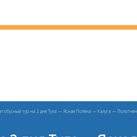
втобусный тур на 2 дня Тула — Ясная Поляна — Калуга — Полотня