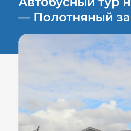
Автобусный тур н
— Полотняный за