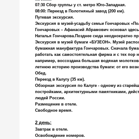
07:30 Сбор группы у ст. метро Юго-Западная.
08:00: Переезд в Полотняный завод (200 км).
Путевая экскурсия.
Экскурсия в музей-усадьбу семьи Гончаровых «П
Гончаровых – Афанасий Абрамович основал здесь
Наталья Гончарова.Позднее сюда неоднократно при
Экскурсия в музей бумаги «БУЗЕОН».
Музей распол
бумажная мануфактура Гончаровых. Сначала бумаг
работать как самостоятельная фирма и с тех пор 
например, воссоздана большая водяная молоткова
летнюю историю производства бумаги: от его воз
Обед.
Переезд в Калугу (35 км).
Обзорная экскурсия по Калуге
- одному из старей
постройками, архитектурными памятниками, дей
людей России.
Размещение в отеле.
Свободное время.
2 день:
Завтрак в отеле.
Освобождение номеров.