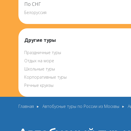
По СНГ
Белоруссия
Другие туры
Праздничные туры
Отдых на море
Школьные туры
Корпоративные туры
Речные круизы
Главная
Автобусные туры по России из Москвы
А