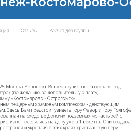
ронеж-Костомарово-
ация
Отзывы
Расчет для группы
 025 Москва-Воронеж). Встреча туристов на вокзале под
трак (по желанию, за дополнительную плату).
рамму
«Костомарово - Острогожск».
льным пещерным храмовым комплексом - действующим
. Здесь Вам предстоит увидеть гору Фавор и гору Голгофа
нованная на сходстве Донских подземных монастырей с
истиане поселились на Дону уже в 1 веке н.э.. Они создава
остраняя и укрепляя в этих краях христианскую веру.