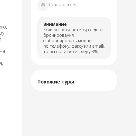
Скачать в.doc
к
Внимание
го,
Если вы покупаете тур в день
ру
бронирования
й
(забронировать можно
по телефону, факсу или email),
еча
то вы получаете скидку 3%
а,
Похожие туры
о