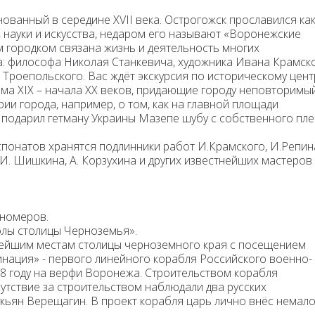
снованный в середине XVII века. Острогожск прославился ка
, науки и искусства, недаром его называют «Воронежские
 городком связана жизнь и деятельность многих
ва: философа Николая Станкевича, художника Ивана Крамско
Троепольского. Вас ждёт экскурсия по историческому цент
ома XIX – начала XX веков, придающие городу неповторимы
ии города, например, о том, как на главной площади
 подарил гетману Украины Мазепе шубу с собственного пл
экспонатов хранятся подлинники работ И.Крамского, И.Репин
, И. Шишкина, А. Корзухина и других известнейших мастеров
 номеров.
лы столицы Черноземья»
.
вейшим местам столицы черноземного края с посещением
инация»
- первого линейного корабля Российского военно-
98 году на верфи Воронежа. Строительством корабля
сутствие за строительством наблюдали два русских
кьян Верещагин. В проект корабля царь лично внёс немал