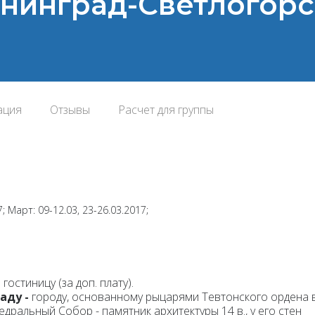
ининград-Светлогор
ация
Отзывы
Расчет для группы
; Март: 09-12.03, 23-26.03.2017;
остиницу (за доп. плату).
аду -
городу, основанному рыцарями Тевтонского ордена 
едральный Собор - памятник архитектуры 14 в., у его стен