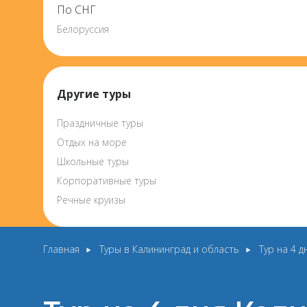
По СНГ
Белоруссия
Другие туры
Праздничные туры
Отдых на море
Школьные туры
Корпоративные туры
Речные круизы
Главная
Туры в Калининград и область
Тур на 4 