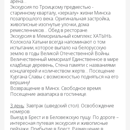
арена…
Экскурсия по Троицкому предместью
-
старинному кварталу, «зеркалу» жизни Минска
позапрошлого века. Оригинальная застройка,
живописные изогнутые улочки, дома
ремесленников…
Обед
в ресторане.
Экскурсия в
Мемориальный комплекс ХАТЫНЬ
.
Колокола Хатыни всегда напоминают о том
испытании, которое выпало на белорусскую
землю в годы Великой Отечественной Войны.
Величественный мемориал! Единственное в мире
кладбище деревень, Стена памяти с названиями
концлагерей и количеством жертв… Посещение
Кургана Славы с возможностью подняться на его
вершину!
Возвращение в Минск. Свободное время.
Посещение
аквапарка
в гостинице.
3 день
: Завтрак
(шведский стол)
.
Освобождение
номеров.
Выезд в Брест и в Беловежскую пущу. По дороге –
интересная путевая экскурсия и живописные
пейзажи. Прибытие в Брест. Размещение в