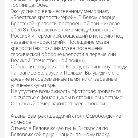
гостинице.
Обед
.
Экскурсия по величественному
мемориалу
«Брестская крепость-герой».
В Белом дворце
Брестской крепости, построенной при Николае I,
в 1918 г. был заключен мир между Советской
Россией и Германией, вошедший в историю под
названием «Брестский». Посещение музея
крепости (экспозиция музея посвящена
героической обороне крепости в первые дни
Великой Отечественной войны).
Обзорная экскурсия по Бресту
, старинному городу
на границе Беларуси и Польши. Вы увидите его
древние и современные памятники, забавные
уличные скульптуры…
Не упустите возможность сфотографироваться
на счастье с фонарщиком в старинном костюме!
Он каждый вечер зажигает здесь фонари…
4 день
: Завтрак
(шведский стол). Освобождение
номеров.
Отъезд в Беловежскую пущу.
Экскурсия по
Беловежской пуще -
национальному парку,