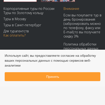
Корпоративные туры по России
Внимание
Туры по Золотому кольцу
Если вы покупаете тур в
Туры в Москву
день бронирования
(забронировать можно
Туры в Санкт-петербург
по телефону, факсу или
Для турагентств
E-mail),то вы получаете
Как оплатить?
скидку 3%
Политика обработки
персональных данных
Используя сайт, вы предоставляете согласие на обработку
ваших персональных данных с помощью сервисов веб-
Мы принимаем:
аналитики
Принять
Забронировать онлайн
© 2008-2026 Виадук Тур - Туры по России и СНГ