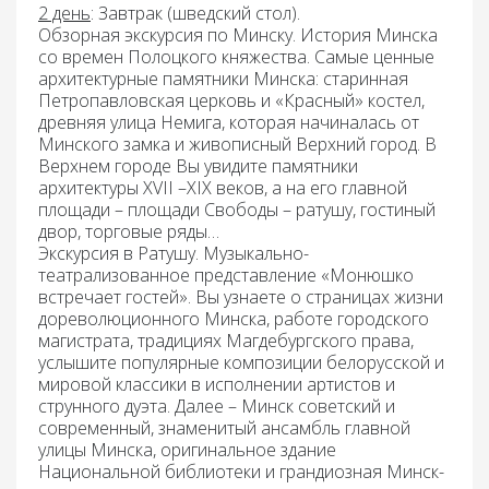
2 день
: Завтрак (
шведский стол).
Обзорная экскурсия по Минску
. История Минска
со времен Полоцкого княжества. Самые ценные
архитектурные памятники Минска: старинная
Петропавловская церковь и «Красный» костел,
древняя улица Немига, которая начиналась от
Минского замка и живописный Верхний город. В
Верхнем городе Вы увидите памятники
архитектуры XVII –XIX веков, а на его главной
площади – площади Свободы – ратушу, гостиный
двор, торговые ряды…
Экскурсия в Ратушу.
Музыкально-
театрализованное представление «Монюшко
встречает гостей». Вы узнаете о страницах жизни
дореволюционного Минска, работе городского
магистрата, традициях Магдебургского права,
услышите популярные композиции белорусской и
мировой классики в исполнении артистов и
струнного дуэта. Далее – Минск советский и
современный, знаменитый ансамбль главной
улицы Минска, оригинальное здание
Национальной библиотеки и грандиозная Минск-