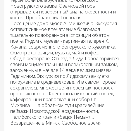
территории Беларуси великокняжеского
Новогрудского
замка. С замковой горы
открывается невероятный вид на окрестности и
костел Преображения Господня.
Посещение
дома-музея А. Мицкевича.
Экскурсия
оставит сильное впечатление благодаря
тщательно подобранной экспозиции об этом
поэте. Рядом с музеем - картинная галерея К.
Качана, современного белорусского художника.
Осмотр экспозиции, музыка, чай и кофе…
Обед
в ресторане. Отъезд в
Лиду.
Город гордится
своим монументальным и великолепным замком,
заложенным в начале 14 века великим князем
Гедимином. Экскурсия по Лидскому замку это
погружение в средневековье. И в самом городе
сохранилось множество интересных построек
прошлых веков – Крестовоздвиженский костёл,
кафедральный православный собор Св.
Михаила… На обратном пути красивейшие
пейзажи Новогрудской воздвиженности,
Налибокского края и «бацкя Нёман»…
Возвращение в Минск. Свободное время.