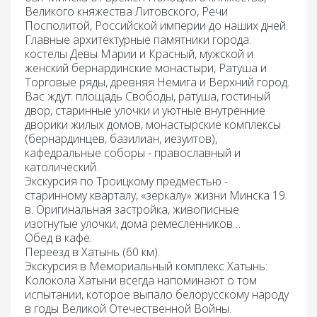
Великого княжества Литовского, Речи
Посполитой, Российской империи до наших дней.
Главные архитектурные памятники города:
костелы Девы Марии и Красный, мужской и
женский бернардинские монастыри, Ратуша и
Торговые ряды, древняя Немига и Верхний город.
Вас ждут: площадь Свободы, ратуша, гостиный
двор, старинные улочки и уютные внутренние
дворики жилых домов, монастырские комплексы
(бернардинцев, базилиан, иезуитов),
кафедральные соборы - православный и
католический.
Экскурсия по Троицкому предместью -
старинному кварталу, «зеркалу» жизни Минска 19
в. Оригинальная застройка, живописные
изогнутые улочки, дома ремесленников…
Обед
в кафе.
Переезд
в Хатынь (60 км).
Экскурсия в Мемориальный комплекс Хатынь:
Колокола Хатыни всегда напоминают о том
испытании, которое выпало белорусскому народу
в годы Великой Отечественной Войны.