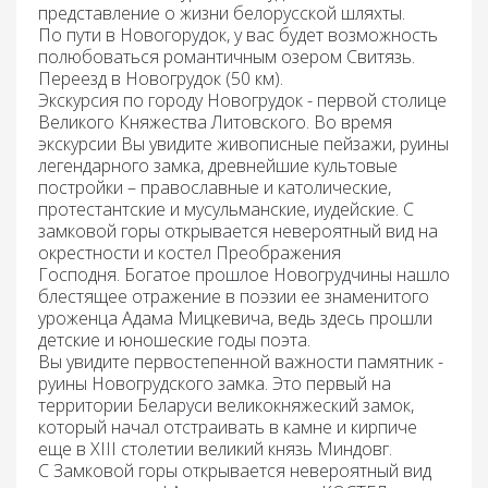
представление о жизни белорусской шляхты.
По пути в Новогорудок, у вас будет возможность
полюбоваться романтичным озером Свитязь.
Переезд
в Новогрудок (50 км).
Экскурсия по городу Новогрудок
- первой столице
Великого Княжества Литовского. Во время
экскурсии Вы увидите живописные пейзажи, руины
легендарного замка, древнейшие культовые
постройки – православные и католические,
протестантские и мусульманские, иудейские. С
замковой горы открывается невероятный вид на
окрестности и костел Преображения
Господня. Богатое прошлое Новогрудчины нашло
блестящее отражение в поэзии ее знаменитого
уроженца Адама Мицкевича, ведь здесь прошли
детские и юношеские го­ды поэта.
Вы увидите первостепенной важности памятник -
руины
Новогрудского замка.
Это первый на
территории Беларуси великокняжеский замок,
который начал отстраивать в камне и кирпиче
еще в ХIII столетии великий князь Миндовг.
С Замковой горы открывается невероятный вид