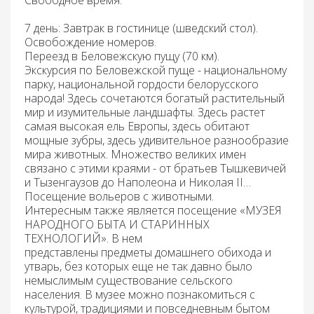
7 день:
Завтрак
в гостинице (шведский стол).
Освобождение
номеров.
Переезд
в Беловежскую пущу (70 км).
Экскурсия по Беловежской пуще -
национальному
парку, национальной гордости белорусского
народа! Здесь сочетаются богатый растительный
мир и изумительные ландшафты. Здесь растет
самая высокая ель Европы, здесь обитают
мощные зубры, здесь удивительное разнообразие
мира животных. Множество великих имен
связано с этими краями - от братьев Тышкевичей
и Тызенгаузов до Наполеона и Николая II…
Посещение вольеров с животными
.
Интересным также является посещение
«МУЗЕЯ
НАРОДНОГО БЫТА И СТАРИННЫХ
ТЕХНОЛОГИЙ»
. В нем
представлены предметы домашнего обихода и
утварь, без которых еще не так давно было
немыслимым существование сельского
населения. В музее можно познакомиться с
культурой, традициями и повседневным бытом