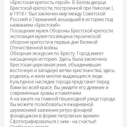
«Брестская крепость-герой».
В Белом дворце
Брестской крепости, построенной при Николае I,
в 1918 г. был заключен мир между Советской
Россией и Германией, вошедший в историю под
названием «Брестский».
Посещение музея Обороны Брестской крепости:
экспозиция музея посвящена героической
обороне крепости в первые дни Великой
Отечественной войны.
Обзорная экскурсия по Бресту:
Город имеет
насыщенную историю. Здесь была заключена
Брестская церковная уния, объединившая
восточную и западную ветви христианства, здесь
родились и жили многие выдающиеся люди.
Культурное наследие города предстанет перед
Вами во всей красе: Вы увидите его древние и
современные храмы и памятники.
А на закате на главной пешеходной улице города
Вы можете полюбоваться ежедневной
церемонией зажжения ретро-фонарей
фонарщиком в форме петровских времен.
Сфотографироваться с ним - на счастье!
Свободное время.