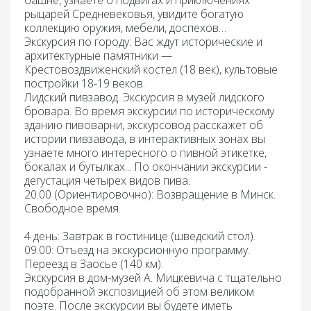
рыцарей Средневековья, увидите богатую
коллекцию оружия, мебели, доспехов…
Экскурсия по городу:
Вас ждут исторические и
архитектурные памятники —
Крестовоздвиженский костел (18 век), культовые
постройки 18-19 веков.
Лидский пивзавод. Экскурсия в музей лидского
бровара.
Во время экскурсии по историческому
зданию пивоварни, экскурсовод расскажет об
истории пивзавода, в интерактивных зонах вы
узнаете много интересного о пивной этикетке,
бокалах и бутылках... По окончании экскурсии -
дегустация четырех видов пива
.
20.00 (Ориентировочно): Возвращение
в Минск.
Свободное время.
4 день:
Завтрак
в гостинице (шведский стол).
09.00: Отъезд
на экскурсионную программу.
Переезд
в Заосье (140 км).
Экскурсия в дом-музей А. Мицкевича
с тщательно
подобранной экспозицией об этом великом
поэте. После экскурсии вы будете иметь