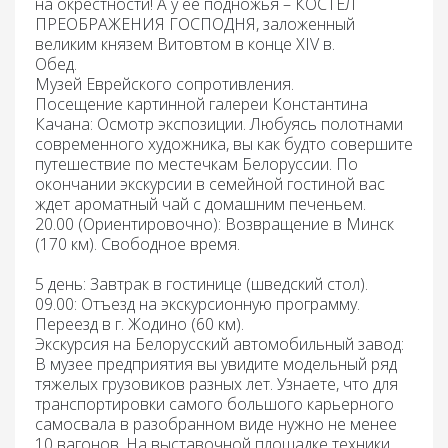
на окрестности! А у ее подножья –
КОСТЕЛ
ПРЕОБРАЖЕНИЯ ГОСПОДНЯ
, заложенный
великим князем Витовтом в конце ХIV в.
Обед
.
Музей Еврейского сопротивления.
Посещение картинной галереи Константина
Качана:
Осмотр экспозиции. Любуясь полотнами
современного художника, вы как будто совершите
путешествие по местечкам Белоруссии. По
окончании экскурсии в семейной гостиной вас
ждет ароматный чай с домашним печеньем.
20.00 (Ориентировочно):
Возвращение
в Минск
(170 км). Свободное время.
5 день:
Завтрак
в гостинице (шведский стол).
09.00: Отъезд
на экскурсионную программу.
Переезд
в г. Жодино (60 км).
Экскурсия на Белорусский автомобильный завод:
В музее предприятия вы увидите модельный ряд
тяжелых грузовиков разных лет. Узнаете, что для
транспортировки самого большого карьерного
самосвала в разобранном виде нужно не менее
10 вагонов. На выставочной площадке техники