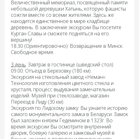
Величественный мемориал, посвящённый памяти
небольшой деревушки Хатынь, которую фашисты
сожгли вместе со всеми жителями. Здесь же
находится единственное в мире кладбище
деревень. В заключение экскурсии Вы посетите
Курган Славы и сможете подняться на его
вершину!
18.30 (Ориентировочно): Возвращение
в Минск.
Свободное время.
3 день
:
Завтрак
в гостинице (шведский стол).
09.00: Отъезд
в Березовку (180 км).
Экскурсия на стекольный завод «Неман»:
Технология изготовления цветного стекла и
хрусталя, процесс выдувания замечательных
изделий.
Музей при стеклозаводе, магазин.
Переезд
в Лиду (30 км).
Экскурсия по Лидскому замку
: Вы узнаете историю
самого монументального замка в Беларуси. Замок
был заложен князем Гедемином в 1323г.
Во
время экскурсии Вы осмотрите внутренний
дворик, боевую галерею и замковый музей в
башне, узнаете о подвигах и приключениях