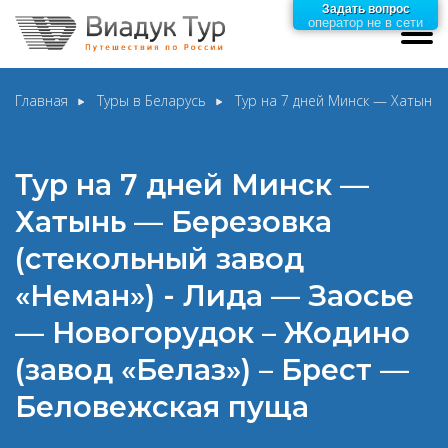
Задать вопрос
оператор не в сети
Главная
Туры в Беларусь
Тур на 7 дней Минск — Хатынь 
Тур на 7 дней Минск —
Хатынь — Березовка
(стекольный завод
«Неман») - Лида — Заосье
— Новогорудок – Жодино
(завод «Белаз») – Брест —
Беловежская пуща