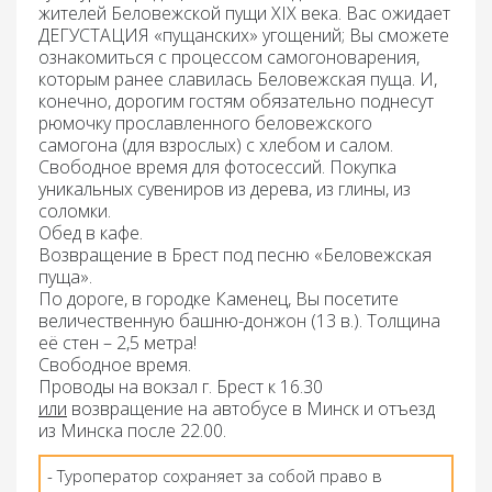
жителей Беловежской пущи XIX века. Вас ожидает
ДЕГУСТАЦИЯ
«пущанских» угощений
; Вы сможете
ознакомиться с процессом самогоноварения,
которым ранее славилась Беловежская пуща. И,
конечно, дорогим гостям обязательно поднесут
рюмочку прославленного беловежского
самогона (для взрослых) с хлебом и салом.
Свободное время для фотосессий. Покупка
уникальных сувениров из дерева, из глины, из
соломки.
Обед
в кафе.
Возвращение
в Брест под песню «Беловежская
пуща».
По дороге, в городке Каменец
, Вы посетите
величественную башню-донжон (13 в.). Толщина
её стен – 2,5 метра!
Свободное время.
Проводы на вокзал г. Брест
к 16.30
или
возвращение на автобусе в Минск
и
отъезд
из Минска после 22.00.
- Туроператор сохраняет за собой право в